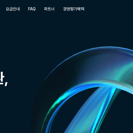
요금안내
FAQ
파트너
경영평가혜택
보안 기능
드라이브
VPN
옵션
웹오피스
PRIBIT Connect
옵션
옵션
웹뷰어
2 Factor 문자 인증
옵션
옵션
드라이브 탐색기
옵션
,