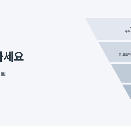
하세요
로!